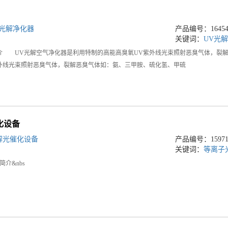
V光解净化器
产品编号：164543
关键词：
UV光
 UV光解空气净化器是利用特制的高能高臭氧UV紫外线光束照射恶臭气体，裂
外线光束照射恶臭气体，裂解恶臭气体如：氨、三甲胺、硫化氢、甲硫
化设备
解光催化设备
产品编号：159713
关键词：
等离子
介&nbs