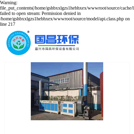
Warning:
file_put_contents(/home/gshbxxlgzs1hebhxex/wwwroot/source/cache/l
failed to open stream: Permission denied in
/home/gshbxxlgzs1hebhxex/wwwroot/source/model/api.class.php on
line 217
UV光解净化器