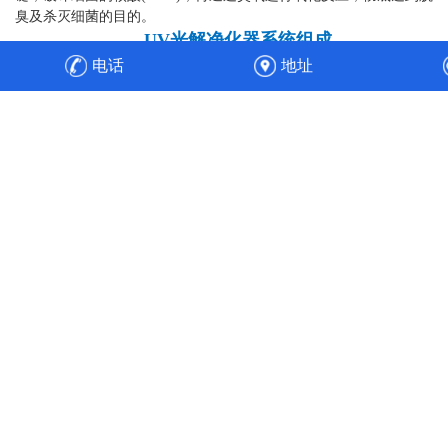
臭及杀灭细菌的目的。
UV光解净化器系统组成
一、金属结构部分
电话
地址
光解式废气净化装置的金属结构部分主要由箱体和
通风管道
部
分构成，其中通风管道部分需要根据实际现场状况的要求现场制
作。
设计机箱时，主要根据需要处理的气体流量、压力大小、气体
浓度、种类等多方面的因素综合决定。 为了确保净化效率，提高设
备的寿命，一般用201不锈钢板制作。
二、电子控制系统
光解式废气净化装置的电子控制系统主要由稳定器、交流接触
器、控制开关组成。
三、反应系统
uv光解净化器
废气处理
设备的反应系统由高能UV灯和光催化组
成，高能UV灯的配置、数量及光催化对该设备的净化效果起着决定
性的作用。 这也是光解式废气净化装置的反应原理。 因此，在设计
制作过程中，需要根据实际情况包括处理气体的种类、浓度、风
量，相应地调整高能UV灯的布局和数量，保证该设备发挥必要的效
果来达到检查要求。
四、反应原理
1 .利用特殊的高能量UV紫外线光束照射恶臭气体，照射恶臭气