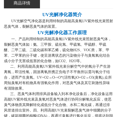
商品详情
UV光解净化器
简介
UV光解空气净化器是利用特制的高能高臭氧UV紫外线光束照射
恶臭气体，裂解恶臭气体的装置。
UV光解净化器工作原理
一、产品利用特制的高能高臭氧UV紫外线光束照射恶臭气体，
裂解恶臭气体如：氨、三甲胺、硫化氢、甲硫氢、甲硫醇、甲硫
醚、二甲二硫、二硫化碳和苯乙烯，硫化物H2S、VOC类，苯、甲
苯、二甲苯的分子键，使呈游离状态的污染物分子与臭氧氧化结合
成小分子无害或低害的化合物，如CO2、H2O等。
二、利用高能高臭氧UV紫外线光束分解空气中的氧分子产生游
离氧，即活性氧，因游离氧所携正负电子不平衡所以需与氧分子结
合，进而产生臭氧。UV+O2→O-+O*(活性氧)O+O2→O3(臭氧),众所
周知臭氧对有机物具有强氧化作用，对恶臭气体及其它刺激性异味
有清除效果。
三、恶臭气体利用排风设备输入到本净化设备后，净化设备运用
高能UV紫外线光束及臭氧对恶臭气体进行协同分解氧化反应，使恶
臭气体物质其降解转化成低分子化合物、水和二氧化碳，再通过排
风管道排出室外。四、利用高能UV光束裂解恶臭气体中细菌的分子
键，破坏细菌的核酸(DNA)，再通过臭氧进行氧化反应，彻底达到脱