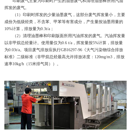
印刷废气主要为印刷时产生的油墨废气和清理油墨棒所用汽油
挥发的废气。
（1）印刷时挥发的少量油墨废气，这部分废气挥发量小，主要
成份为低级烃类，不含苯、甲苯等有害成分，产生量按油墨用量的
10%计算，排放量为0.3t/a；
（2）清理油墨棒和印刷版面所用汽油挥发的废气。汽油挥发量
以非甲烷总烃量计。使用量仅为0.6 t/a，挥发量按5%计算，排放量
为0.03t/a。项目废气排放应执行GB16297-96《大气污染物综合排放
标准》二级标准（非甲烷总烃最高允许排放浓度：120mg/m3，排放
速率10kg/h（15米排气筒））。