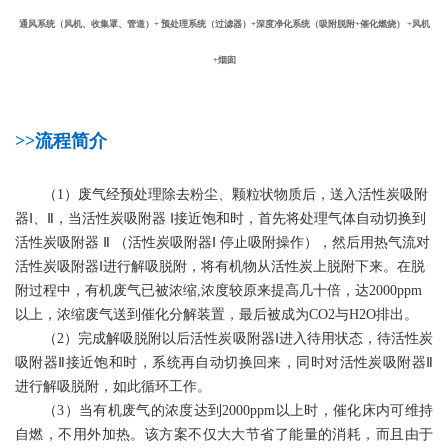
通风系统（风机、收集罩、管道）+
预处理系统（过滤器）+深度净化系统（吸附脱附+催化燃烧） +风机
+烟囱
>>流程简介
（1）废气经预处理除去粉尘、颗粒状物质后，送入活性炭吸附
器Ⅰ、Ⅱ，当活性炭吸附器 Ⅰ接近饱和时，首先将处理气体自动切换到
活性炭吸附器 Ⅱ （活性炭吸附器Ⅰ 停止吸附操作），然后用热气流对
活性炭吸附器Ⅰ进行解吸脱附，将有机物从活性炭上脱附下来。在脱
附过程中，有机废气已被浓缩,浓度较原来提高几十倍，达2000ppm
以上，浓缩废气送到催化分解装置，最后被成为CO2与H2O排出。
（2）完成解吸脱附以后活性炭吸附器Ⅰ进入待用状态，待活性炭
吸附器Ⅱ接近饱和时，系统再自动切换回来，同时对活性炭吸附器Ⅱ
进行解吸脱附，如此循环工作。
（3）当有机废气的浓度达到2000ppm以上时，催化床内可维持
自燃，不用外加热。该方案不仅大大节省了能量的消耗，而且由于