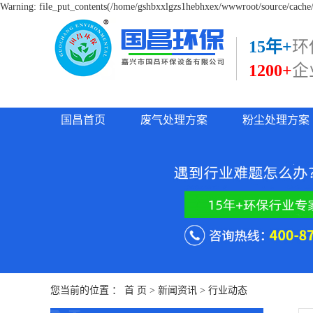
Warning: file_put_contents(/home/gshbxxlgzs1hebhxex/wwwroot/source/cache/l
15年+
环
1200+
企
国昌首页
废气处理方案
粉尘处理方案
您当前的位置 ：
首 页
>
新闻资讯
>
行业动态