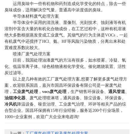
运用臭味中一些有机物和药剂造成化学变化的特点，除去一些
臭味成份，适用解决空气量、普通高中浓度值的臭味。
半导体材料废气处理方案
半导体业中采用的清洗液、显像剂、光刻技术、蚀刻液等有机
溶剂中富含大量的有机化合物成份，在工艺过程中，这种有机溶液
绝大多数根据蒸发变成工业废气。其烟气的行为主体是VOCs，一起
有机废气中还搅拌了HCl、氨、HF等风险污染物质，分离出来和处
置难度系数比较大。
喷漆厂废气处理方案
目前，我国处理油漆废气的方法有很多，如水喷雾、冷疑、氧
化、低温等离子体、绿色植物液相化学变化、催化燃烧装置、活性
炭过滤等。
以上是几种有效的工厂废气处理方案,想要了解更多废气处理方
案，欢迎联系国昌，嘉兴市国昌环保设备有限公司是一家废气处
理，
工业废气处理
，
vocs废气处理
，生产销售环保设备、
通风管道
、
油烟净化器
、废气处理喷淋塔，通风设备、除尘设备、环保设备、
冷风机
降温设备、噪音治理、工业废气治理、环评等相关产品的综
合型企业。国昌环保拥有15年行业经验，服务近200个行业场景，
1000+企业案例，欢迎广大企业来电咨询!
上一篇：
工厂废气处理工程及废气处理方案...