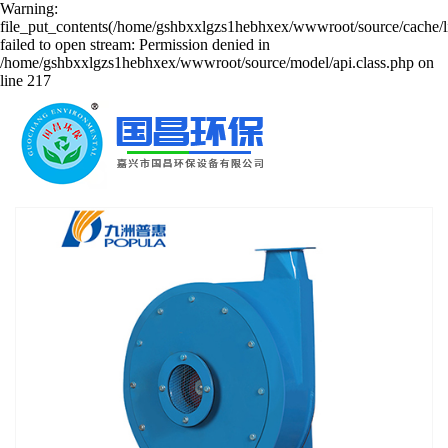
Warning:
file_put_contents(/home/gshbxxlgzs1hebhxex/wwwroot/source/cache/l
failed to open stream: Permission denied in
/home/gshbxxlgzs1hebhxex/wwwroot/source/model/api.class.php on
line 217
2JZ双级高压离心式鼓风机