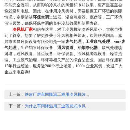
不能完全湿润，从而影响冷风机的风量和冷却效果，更严重甚至会
烧毁泵和电机。因此，在使用冷风机时，需要根据工厂环境的实际
情况，定期清洁
环保空调
过滤器、湿帘蒸发器、底盆等，工厂环境
清洁频繁，确保环保空调的良好冷却效果和使用寿命。
冷风机厂家
相信在这里，对于冷风机制冷差风量小，大家也找
到了答案。想要了解更多关于冷风机相关知识，欢迎联系国昌，嘉
兴市国昌环保设备有限公司是一家
废气处理
，
工业废气处理
，
vocs废
气处理
，生产销售环保设备、
通风管道
、
油烟净化器
、废气处理喷
淋塔，通风设备、除尘设备、环保设备、冷风机降温设备、噪音治
理、工业废气治理、环评等相关产品的综合型企业。国昌环保拥有
15年行业经验，服务近200个行业场景，1000+企业案例，欢迎广大
企业来电咨询!
上一篇：
铁皮厂房车间降温工程用冷风机效...
下一篇：
为什么车间降温用工业蒸发式冷风...