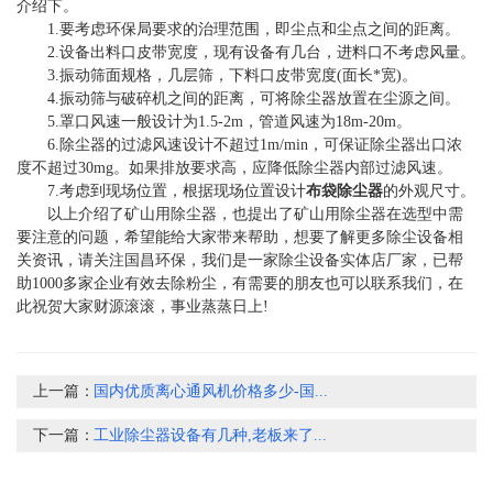
介绍下。
1.要考虑环保局要求的治理范围，即尘点和尘点之间的距离。
2.设备出料口皮带宽度，现有设备有几台，进料口不考虑风量。
3.振动筛面规格，几层筛，下料口皮带宽度(面长*宽)。
4.振动筛与破碎机之间的距离，可将除尘器放置在尘源之间。
5.罩口风速一般设计为1.5-2m，管道风速为18m-20m。
6.除尘器的过滤风速设计不超过1m/min，可保证除尘器出口浓
度不超过30mg。如果排放要求高，应降低除尘器内部过滤风速。
7.考虑到现场位置，根据现场位置设计
布袋除尘器
的外观尺寸。
以上介绍了矿山用除尘器，也提出了矿山用除尘器在选型中需
要注意的问题，希望能给大家带来帮助，想要了解更多除尘设备相
关资讯，请关注国昌环保，我们是一家除尘设备实体店厂家，已帮
助1000多家企业有效去除粉尘，有需要的朋友也可以联系我们，在
此祝贺大家财源滚滚，事业蒸蒸日上!
上一篇：
国内优质离心通风机价格多少-国...
下一篇：
工业除尘器设备有几种,老板来了...