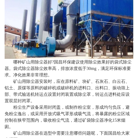
哪种矿山用除尘器好?国昌环保建议使用除尘效果好的袋式除尘
器。袋式除尘器除尘效率高，排放浓度低于30mg，满足环保标准要
求。净化效果非常理想。
矿山用除尘器安装时，应在原料矿、块矿、石灰石、白云石、
铝土、原煤等原料的破碎机或破碎机的进料口、出料口、振动筛上
部、带式输送机转运点设置封闭装置或除尘罩，转运点进料处应设
置双层封闭罩。
粉尘生产设备采用封闭盖，或制作粉尘室，形成均匀负压，避
免粉尘逸出，或采用开放式吸气罩形成吸气流，将暴露的粉尘区域
控制在狭窄范围内，吸收粉尘气流，通过矿袋除尘器净化15米烟
囱。
矿山用除尘器在选型中需要注意哪些问题呢，下面国昌给大家