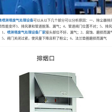
售
喷淋塔废气处理设备
可以从以下几个部分可以分析原因：一、除尘器排风
损性能变坏3、排风罩和管道脱落、漏气；4、管道阀门位置不对；5、排
。1、
喷淋塔废气处理设备
厂家
接头部位不好、漏气；2、腐蚀、磨损而漏
；5、阀门关闭过紧，使风量下降且积了粉尘；6、法兰垫圈磨损而漏气