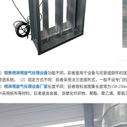
1）
销售
喷淋塔废气处理设备
功能不同，前者是用于设备与风管或部件的连
管道系统。（2）固定方式不同：前者采用法兰连接形式，一般不设专门
3）
喷淋塔废气处理设备
厂家
长度不同：前者按标准图集长度常为150-250
中采用帆布等材料；后者是由金属、涂塑化纤织物、聚酯、聚乙烯、聚氯