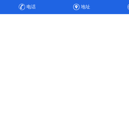
防设备，之后安装、调试，顺利通过验收，实现整厂废气净
电话
地址
化的达标排放与高效运维。
高效节能
工程经验丰富的专业人员，通过合理的通风管道设计、风速
选择、风机选配与水力平衡计算，使得风机能耗降低30%，
实现全流程的节能目标。使污染物中的各项成分得以针对性
处理，实现达标排放。