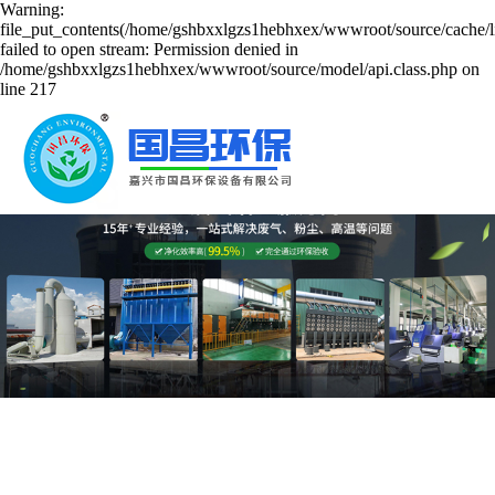
Warning:
file_put_contents(/home/gshbxxlgzs1hebhxex/wwwroot/source/cache/l
failed to open stream: Permission denied in
/home/gshbxxlgzs1hebhxex/wwwroot/source/model/api.class.php on
line 217