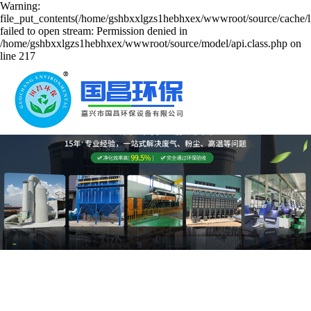
Warning:
file_put_contents(/home/gshbxxlgzs1hebhxex/wwwroot/source/cache/l
failed to open stream: Permission denied in
/home/gshbxxlgzs1hebhxex/wwwroot/source/model/api.class.php on
line 217