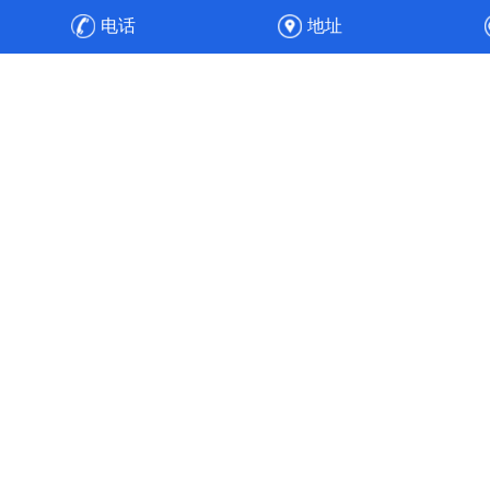
防设备，之后安装、调试，顺利通过验收，实现整厂废气净
电话
地址
化的达标排放与高效运维。
高效节能
工程经验丰富的专业人员，通过合理的通风管道设计、风速
选择、风机选配与水力平衡计算，使得风机能耗降低30%，
实现全流程的节能目标。使污染物中的各项成分得以针对性
处理，实现达标排放。