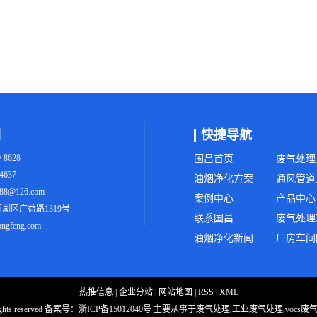
们
快捷导航
-8628
国昌首页
废气处理
4637
油烟净化方案
通风管道
8@126.com
案例中心
产品中心
湖区广益路1319号
联系国昌
废气处理
gfeng.com
油烟净化新闻
厂房车间
热推信息
|
企业分站
|
网站地图
|
RSS
|
XML
ts reserved 备案号：
浙ICP备15012040号
主要从事于废气处理,工业废气处理,vocs废