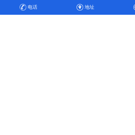
防设备，之后安装、调试，顺利通过验收，实现整厂废气净
电话
地址
化的达标排放与高效运维。
高效节能
工程经验丰富的专业人员，通过合理的通风管道设计、风速
选择、风机选配与水力平衡计算，使得风机能耗降低30%，
实现全流程的节能目标。使污染物中的各项成分得以针对性
处理，实现达标排放。