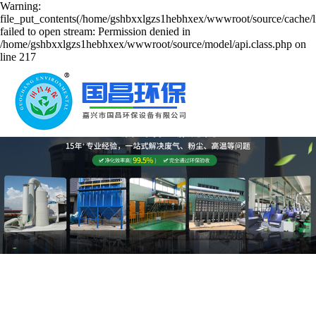
Warning:
file_put_contents(/home/gshbxxlgzs1hebhxex/wwwroot/source/cache/l
failed to open stream: Permission denied in
/home/gshbxxlgzs1hebhxex/wwwroot/source/model/api.class.php on
line 217