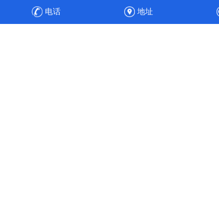
防设备，之后安装、调试，顺利通过验收，实现整厂废气净
电话
地址
化的达标排放与高效运维。
高效节能
工程经验丰富的专业人员，通过合理的通风管道设计、风速
选择、风机选配与水力平衡计算，使得风机能耗降低30%，
实现全流程的节能目标。使污染物中的各项成分得以针对性
处理，实现达标排放。