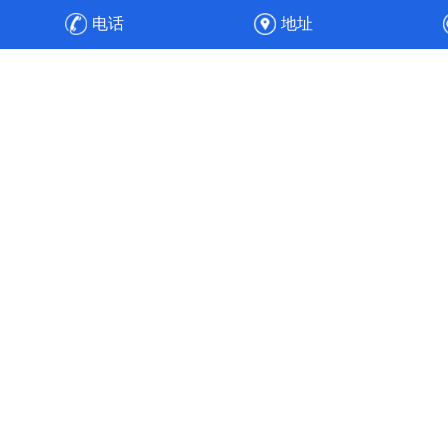
防设备，之后安装、调试，顺利通过验收，实现整厂废气净
电话
地址
化的达标排放与高效运维。
高效节能
工程经验丰富的专业人员，通过合理的通风管道设计、风速
选择、风机选配与水力平衡计算，使得风机能耗降低30%，
实现全流程的节能目标。使污染物中的各项成分得以针对性
处理，实现达标排放。