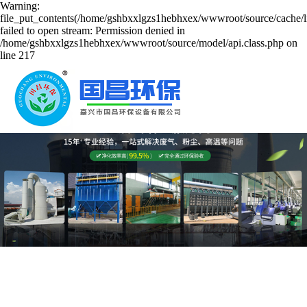
Warning:
file_put_contents(/home/gshbxxlgzs1hebhxex/wwwroot/source/cache/l
failed to open stream: Permission denied in
/home/gshbxxlgzs1hebhxex/wwwroot/source/model/api.class.php on
line 217