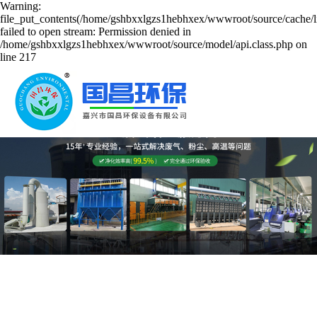
Warning:
file_put_contents(/home/gshbxxlgzs1hebhxex/wwwroot/source/cache/l
failed to open stream: Permission denied in
/home/gshbxxlgzs1hebhxex/wwwroot/source/model/api.class.php on
line 217