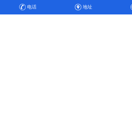
防设备，之后安装、调试，顺利通过验收，实现整厂废气净
电话
地址
化的达标排放与高效运维。
高效节能
工程经验丰富的专业人员，通过合理的通风管道设计、风速
选择、风机选配与水力平衡计算，使得风机能耗降低30%，
实现全流程的节能目标。使污染物中的各项成分得以针对性
处理，实现达标排放。