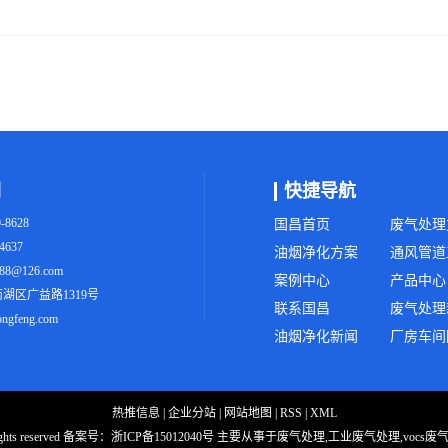
们
快捷导航
-8628
国昌首页
废气处理
4637
油烟净化方案
通风管道
8@126.com
案例中心
产品中心
湖区广益路1319号
联系国昌
废气处理
gfeng.com
油烟净化新闻
厂房车间
热推信息
|
企业分站
|
网站地图
|
RSS
|
XML
ts reserved 备案号：
浙ICP备15012040号
主要从事于废气处理,工业废气处理,vocs废