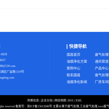
们
快捷导航
-8628
国昌首页
废气处理
4637
油烟净化方案
通风管道
8@126.com
案例中心
产品中心
湖区广益路1319号
联系国昌
废气处理
gfeng.com
油烟净化新闻
厂房车间
热推信息
|
企业分站
|
网站地图
|
RSS
|
XML
ts reserved 备案号：
浙ICP备15012040号
主要从事于废气处理,工业废气处理,vocs废