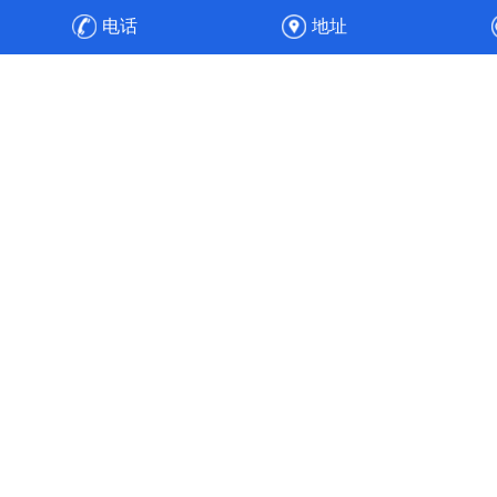
防设备，之后安装、调试，顺利通过验收，实现整厂废气净
电话
地址
化的达标排放与高效运维。
高效节能
工程经验丰富的专业人员，通过合理的通风管道设计、风速
选择、风机选配与水力平衡计算，使得风机能耗降低30%，
实现全流程的节能目标。使污染物中的各项成分得以针对性
处理，实现达标排放。