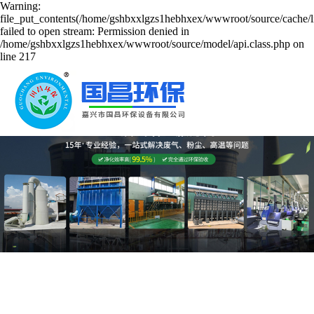
Warning:
file_put_contents(/home/gshbxxlgzs1hebhxex/wwwroot/source/cache/l
failed to open stream: Permission denied in
/home/gshbxxlgzs1hebhxex/wwwroot/source/model/api.class.php on
line 217