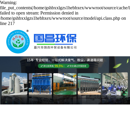
Warning:
file_put_contents(/home/gshbxxlgzs1hebhxex/wwwroot/source/cache/l
failed to open stream: Permission denied in
/home/gshbxxlgzs1hebhxex/wwwroot/source/model/api.class.php on
line 217