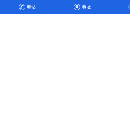
防设备，之后安装、调试，顺利通过验收，实现整厂废气净
电话
地址
化的达标排放与高效运维。
高效节能
工程经验丰富的专业人员，通过合理的通风管道设计、风速
选择、风机选配与水力平衡计算，使得风机能耗降低30%，
实现全流程的节能目标。使污染物中的各项成分得以针对性
处理，实现达标排放。