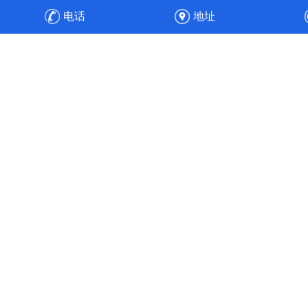
防设备，之后安装、调试，顺利通过验收，实现整厂废气净
电话
地址
化的达标排放与高效运维。
高效节能
工程经验丰富的专业人员，通过合理的通风管道设计、风速
选择、风机选配与水力平衡计算，使得风机能耗降低30%，
实现全流程的节能目标。使污染物中的各项成分得以针对性
处理，实现达标排放。