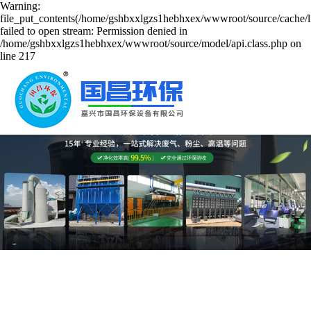
Warning:
file_put_contents(/home/gshbxxlgzs1hebhxex/wwwroot/source/cache/l
failed to open stream: Permission denied in
/home/gshbxxlgzs1hebhxex/wwwroot/source/model/api.class.php on
line 217