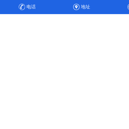
防设备，之后安装、调试，顺利通过验收，实现整厂废气净
电话
地址
化的达标排放与高效运维。
高效节能
工程经验丰富的专业人员，通过合理的通风管道设计、风速
选择、风机选配与水力平衡计算，使得风机能耗降低30%，
实现全流程的节能目标。使污染物中的各项成分得以针对性
处理，实现达标排放。