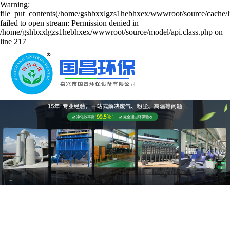
Warning:
file_put_contents(/home/gshbxxlgzs1hebhxex/wwwroot/source/cache/l
failed to open stream: Permission denied in
/home/gshbxxlgzs1hebhxex/wwwroot/source/model/api.class.php on
line 217