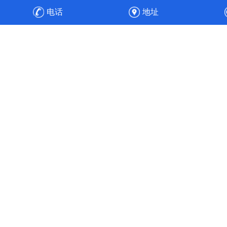
防设备，之后安装、调试，顺利通过验收，实现整厂废气净
电话
地址
化的达标排放与高效运维。
高效节能
工程经验丰富的专业人员，通过合理的通风管道设计、风速
选择、风机选配与水力平衡计算，使得风机能耗降低30%，
实现全流程的节能目标。使污染物中的各项成分得以针对性
处理，实现达标排放。