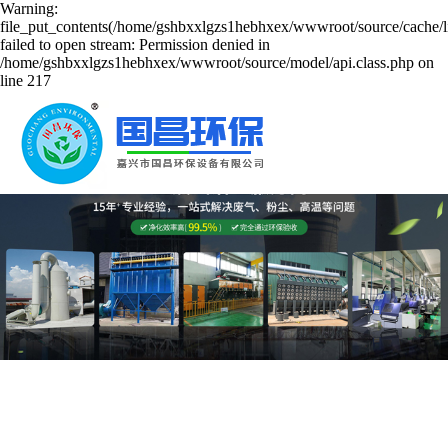
Warning:
file_put_contents(/home/gshbxxlgzs1hebhxex/wwwroot/source/cache/l
failed to open stream: Permission denied in
/home/gshbxxlgzs1hebhxex/wwwroot/source/model/api.class.php on
line 217