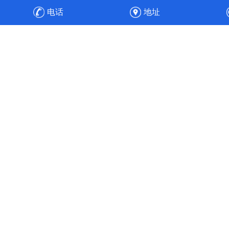
防设备，之后安装、调试，顺利通过验收，实现整厂废气净
电话
地址
化的达标排放与高效运维。
高效节能
工程经验丰富的专业人员，通过合理的通风管道设计、风速
选择、风机选配与水力平衡计算，使得风机能耗降低30%，
实现全流程的节能目标。使污染物中的各项成分得以针对性
处理，实现达标排放。