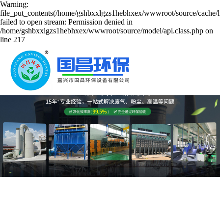
Warning:
file_put_contents(/home/gshbxxlgzs1hebhxex/wwwroot/source/cache/l
failed to open stream: Permission denied in
/home/gshbxxlgzs1hebhxex/wwwroot/source/model/api.class.php on
line 217