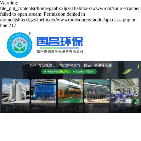
Warning:
file_put_contents(/home/gshbxxlgzs1hebhxex/wwwroot/source/cache/l
failed to open stream: Permission denied in
/home/gshbxxlgzs1hebhxex/wwwroot/source/model/api.class.php on
line 217