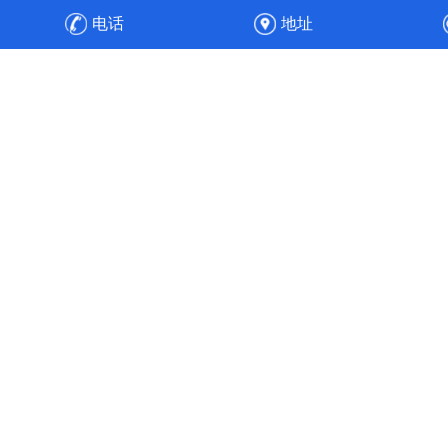
防设备，之后安装、调试，顺利通过验收，实现整厂废气净
电话
地址
化的达标排放与高效运维。
高效节能
工程经验丰富的专业人员，通过合理的通风管道设计、风速
选择、风机选配与水力平衡计算，使得风机能耗降低30%，
实现全流程的节能目标。使污染物中的各项成分得以针对性
处理，实现达标排放。