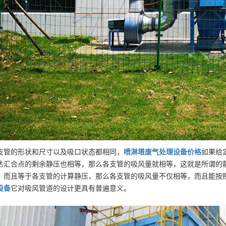
支管的形状和尺寸以及吸口状态都相同，
喷淋塔废气处理设备
价格
如果给
达汇合点的剩余静压也相等，那么各支管的吸风量就相等，这就是所谓的
，而且等于各支管的计算静压，那么各支管的吸风量不仅相等，而且能按
设备
它对吸风管道的设计更具有普遍意义。