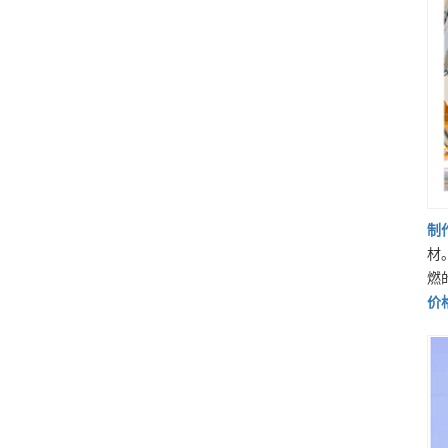
制
材
燃
价